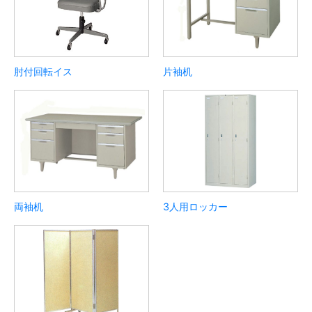
肘付回転イス
片袖机
両袖机
3人用ロッカー