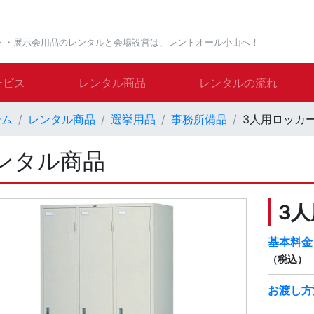
ト・展示会用品のレンタルと会場設営は、レントオール小山へ！
ービス
レンタル商品
レンタルの流れ
ーム
レンタル商品
選挙用品
事務所備品
3人用ロッカ
ンタル商品
3
基本料金
（税込）
お渡し方