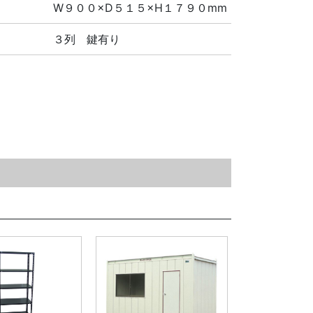
W９００×D５１５×H１７９０mm
３列 鍵有り