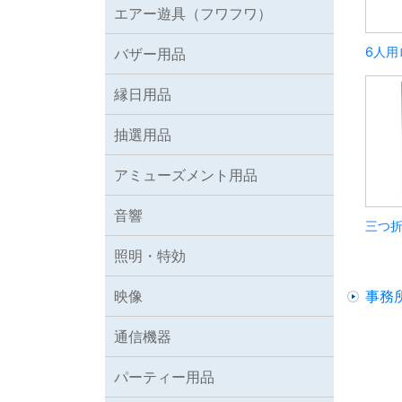
エアー遊具（フワフワ）
6人用
バザー用品
縁日用品
抽選用品
アミューズメント用品
音響
三つ
照明・特効
映像
事務
通信機器
パーティー用品