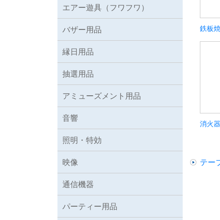
エアー遊具（フワフワ）
鉄板
バザー用品
縁日用品
抽選用品
アミューズメント用品
音響
消火
照明・特効
映像
テー
通信機器
パーティー用品