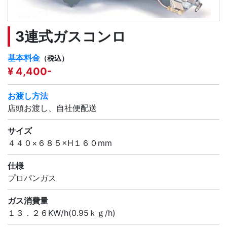
3連式ガスコンロ
基本料金
（税込）
¥ 4,400-
お渡し方法
店頭お渡し、自社便配送
サイズ
４４０×６８５×H１６０mm
仕様
プロパンガス
ガス消費量
１３．２６KW/h(0.95ｋｇ/h)