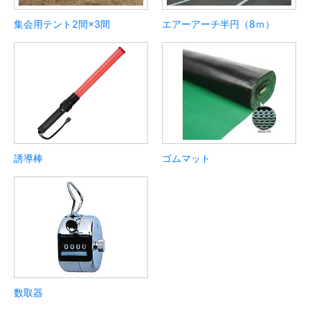
集会用テント2間×3間
エアーアーチ半円（8ｍ）
誘導棒
ゴムマット
数取器