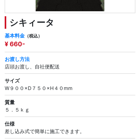
シキィータ
基本料金
（税込）
¥ 660-
お渡し方法
店頭お渡し、自社便配送
サイズ
W９００×D７５０×H４０mm
質量
５．５ｋｇ
仕様
差し込み式で簡単に施工できます。