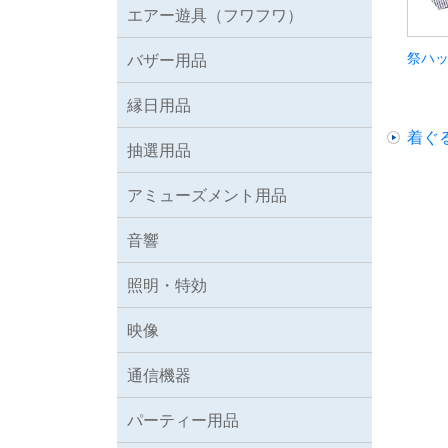
エアー遊具（フワフワ）
祭ハ
バザー用品
縁日用品
着ぐ
抽選用品
アミューズメント用品
音響
照明・特効
映像
通信機器
パーティー用品