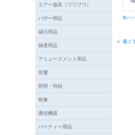
エアー遊具（フワフワ）
祭ハ
バザー用品
縁日用品
着ぐ
抽選用品
アミューズメント用品
音響
照明・特効
映像
通信機器
パーティー用品