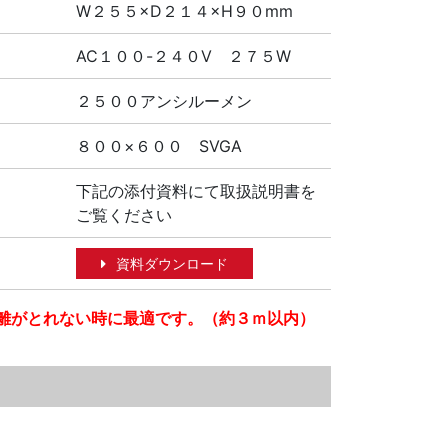
W２５５×D２１４×H９０mm
AC１００-２４０V ２７５W
２５００アンシルーメン
８００×６００ SVGA
下記の添付資料にて取扱説明書を
ご覧ください
資料ダウンロード
離がとれない時に最適です。（約３ｍ以内）