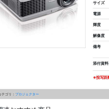
サイズ
電源
輝度
解像度
備考
添付資料
※投写距
カテゴリ：
プロジェクター