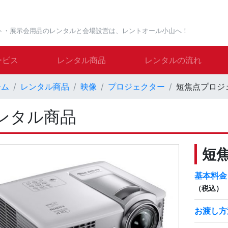
ト・展示会用品のレンタルと会場設営は、レントオール小山へ！
ービス
レンタル商品
レンタルの流れ
ーム
レンタル商品
映像
プロジェクター
短焦点プロジ
ンタル商品
短
基本料金
（税込）
お渡し方