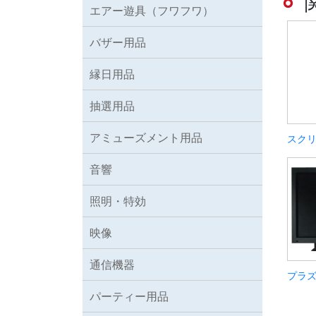
エアー遊具（フワフワ）
バザー用品
縁日用品
抽選用品
アミューズメント用品
スク
音響
照明・特効
映像
通信機器
プラ
パーティー用品