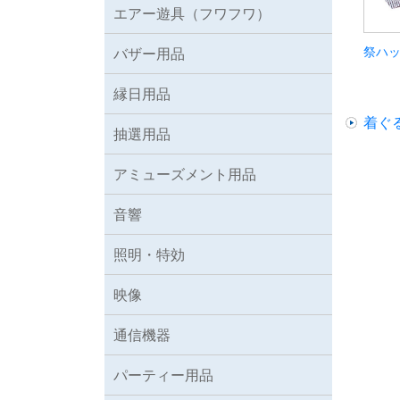
エアー遊具（フワフワ）
祭ハ
バザー用品
縁日用品
着ぐ
抽選用品
アミューズメント用品
音響
照明・特効
映像
通信機器
パーティー用品