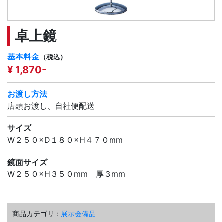
卓上鏡
基本料金
（税込）
¥ 1,870-
お渡し方法
店頭お渡し、自社便配送
サイズ
W２５０×D１８０×H４７０mm
鏡面サイズ
W２５０×H３５０mm 厚３mm
商品カテゴリ：
展示会備品