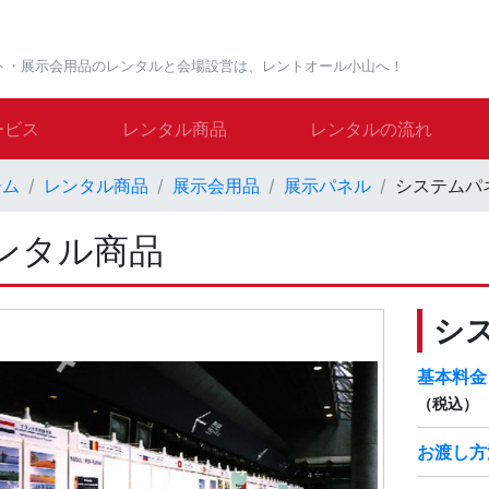
ト・展示会用品のレンタルと会場設営は、レントオール小山へ！
ービス
レンタル商品
レンタルの流れ
ーム
レンタル商品
展示会用品
展示パネル
システムパ
ンタル商品
シ
基本料金
（税込）
お渡し方