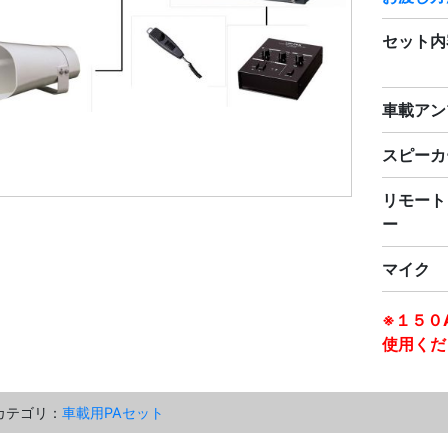
セット内
車載アン
スピーカ
リモート
ー
マイク
※１５０
使用くだ
カテゴリ：
車載用PAセット