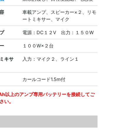
容
車載アンプ、スピーカー×２、リモ
ートミキサー、マイク
プ
電源：DC１２V 出力：１５０W
ー
１００W×２台
ミキサ
入力：マイク２、ライン１
カールコード1.5m付
Ah以上のアンプ専用バッテリーを接続してご
さい。