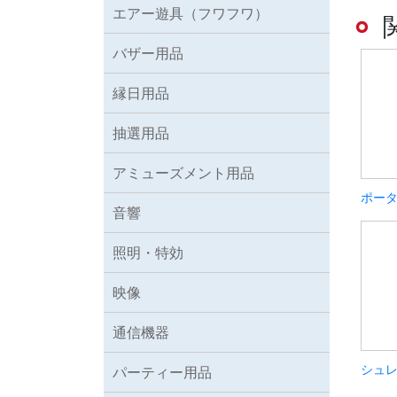
エアー遊具（フワフワ）
バザー用品
縁日用品
抽選用品
アミューズメント用品
ポー
音響
照明・特効
映像
通信機器
シュ
パーティー用品