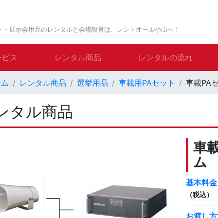
ト・展示会用品のレンタルと会場設営は、レントオール小山へ！
ービス
レンタル商品
レンタルの流れ
ーム
レンタル商品
選挙用品
車載用PAセット
車載PA
ンタル商品
車
ム
基本料金
（税込）
お渡し方