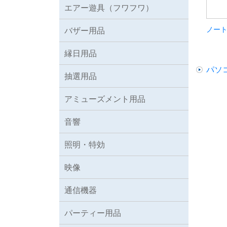
エアー遊具（フワフワ）
ノー
バザー用品
縁日用品
パソ
抽選用品
アミューズメント用品
音響
照明・特効
映像
通信機器
パーティー用品