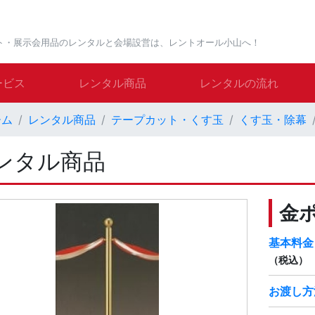
ト・展示会用品のレンタルと会場設営は、レントオール小山へ！
ービス
レンタル商品
レンタルの流れ
ーム
レンタル商品
テープカット・くす玉
くす玉・除幕
ンタル商品
金ポ
基本料金
（税込）
お渡し方