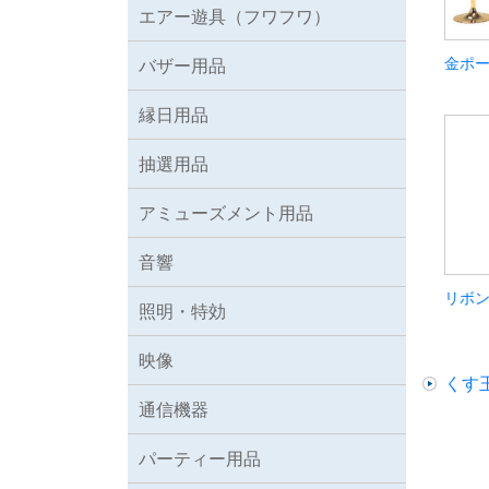
エアー遊具（フワフワ）
金ポー
バザー用品
縁日用品
抽選用品
アミューズメント用品
音響
リボ
照明・特効
映像
くす
通信機器
パーティー用品