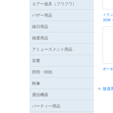
エアー遊具（フワフワ）
トラ
バザー用品
30W
縁日用品
抽選用品
アミューズメント用品
音響
ポー
照明・特効
映像
放送
通信機器
パーティー用品