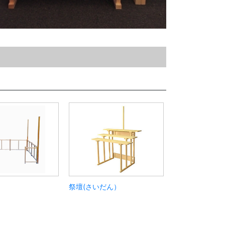
祭壇(さいだん）