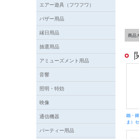
エアー遊具（フワフワ）
バザー用品
縁日用品
商品
抽選用品
アミューズメント用品
音響
照明・特効
映像
鋤・鍬
通信機器
ま）
パーティー用品