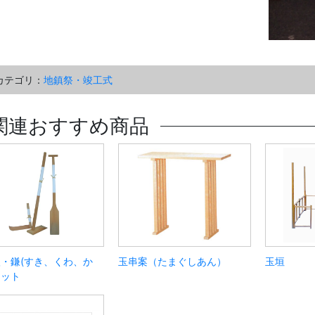
カテゴリ：
地鎮祭・竣工式
関連おすすめ商品
・鎌(すき、くわ、か
玉串案（たまぐしあん）
玉垣
セット