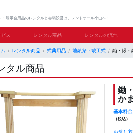
ト・展示会用品のレンタルと会場設営は、レントオール小山へ！
ービス
レンタル商品
レンタルの流れ
ーム
レンタル商品
式典用品
地鎮祭・竣工式
鋤・鍬・
ンタル商品
鋤
か
基本料金
（税込）
お渡し方