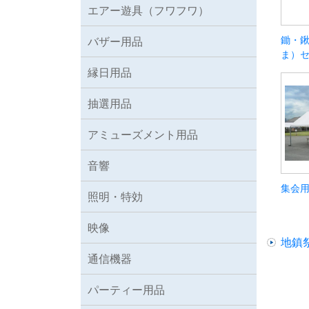
エアー遊具（フワフワ）
鋤・鍬
バザー用品
ま）
縁日用品
抽選用品
アミューズメント用品
音響
集会用
照明・特効
映像
地鎮
通信機器
パーティー用品