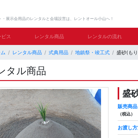
ト・展示会用品のレンタルと会場設営は、レントオール小山へ！
ービス
レンタル商品
レンタルの流れ
ーム
レンタル商品
式典用品
地鎮祭・竣工式
盛砂(も
ンタル商品
盛
販売商品
（税込）
お渡し方