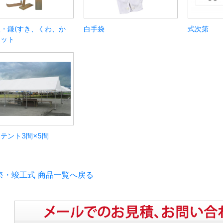
・鎌(すき、くわ、か
白手袋
式次第
セット
テント3間×5間
祭・竣工式 商品一覧へ戻る