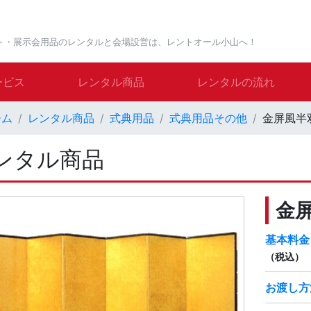
ト・展示会用品のレンタルと会場設営は、レントオール小山へ！
ービス
レンタル商品
レンタルの流れ
ーム
レンタル商品
式典用品
式典用品その他
金屏風半
ンタル商品
金
基本料金
（税込）
お渡し方