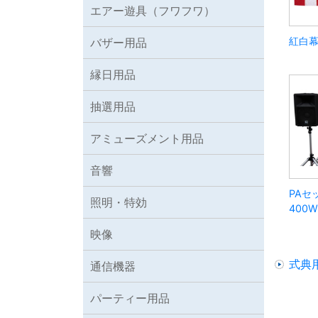
エアー遊具（フワフワ）
紅白
バザー用品
縁日用品
抽選用品
アミューズメント用品
音響
PAセ
照明・特効
400
映像
式典
通信機器
パーティー用品