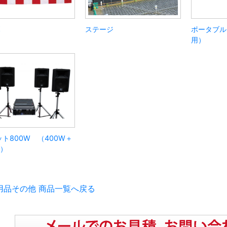
幕
ステージ
ポータブル
用）
ット800W （400W＋
W）
用品その他 商品一覧へ戻る