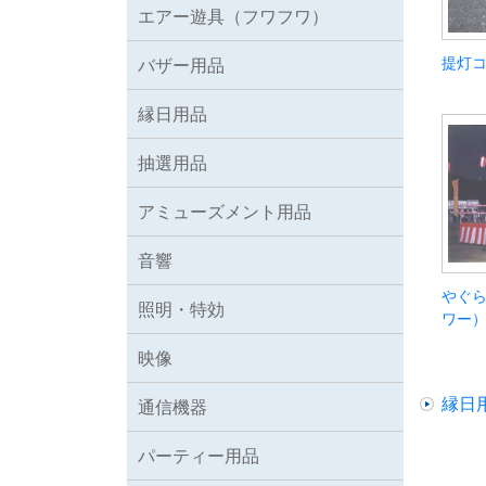
エアー遊具（フワフワ）
提灯
バザー用品
縁日用品
抽選用品
アミューズメント用品
音響
やぐら
照明・特効
ワー
映像
縁日
通信機器
パーティー用品