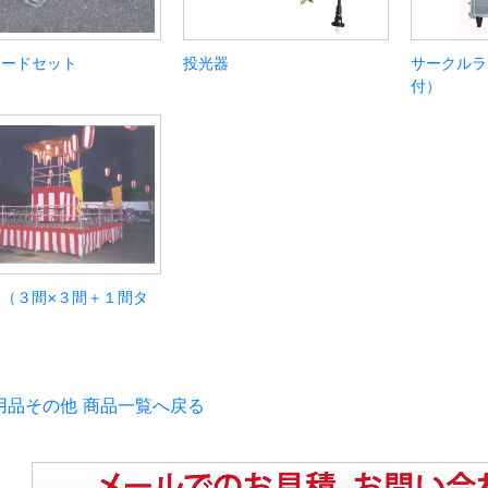
コードセット
投光器
サークルラ
付）
（３間×３間＋１間タ
）
用品その他 商品一覧へ戻る