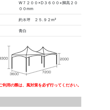
W７２００×D３６００×脚高２０
００mm
約８坪 ２５.９２m²
青白
ご利用の際は、風対策を必ず行ってください。