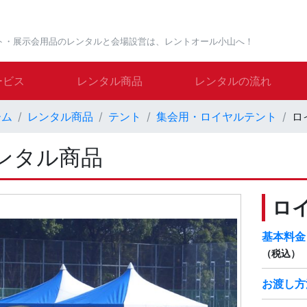
ト・展示会用品のレンタルと会場設営は、レントオール小山へ！
ービス
レンタル商品
レンタルの流れ
ーム
レンタル商品
テント
集会用・ロイヤルテント
ロ
ンタル商品
ロ
基本料金
（税込）
お渡し方