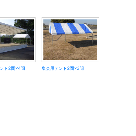
ント2間×4間
集会用テント2間×3間