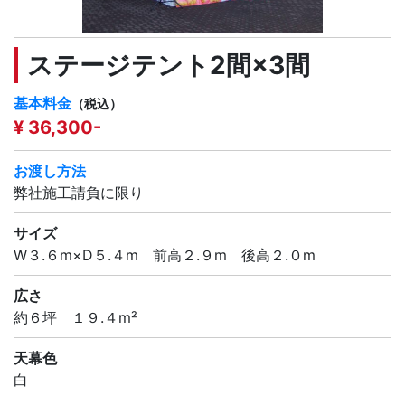
ステージテント2間×3間
基本料金
（税込）
¥ 36,300-
お渡し方法
弊社施工請負に限り
サイズ
W３.６m×D５.４m 前高２.９m 後高２.０m
広さ
約６坪 １９.４m²
天幕色
白