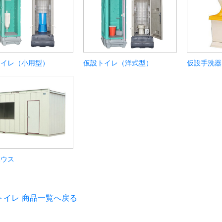
トイレ（小用型）
仮設トイレ（洋式型）
仮設手洗器
ハウス
トイレ 商品一覧へ戻る