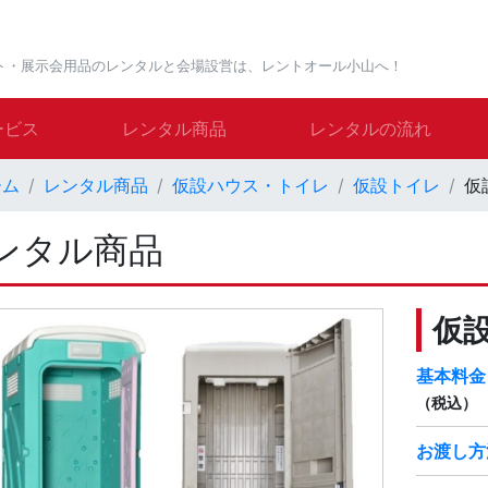
ト・展示会用品のレンタルと会場設営は、レントオール小山へ！
ービス
レンタル商品
レンタルの流れ
ーム
レンタル商品
仮設ハウス・トイレ
仮設トイレ
仮
ンタル商品
仮
基本料金
（税込）
お渡し方