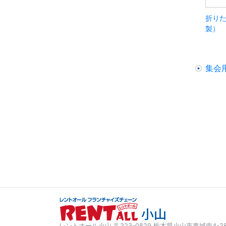
折りた
製）
集会
レントオール小山
〒323-0829 栃木県小山市東城南4-28