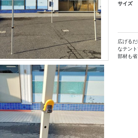
サイズ
広げるだ
なテント
部材も省