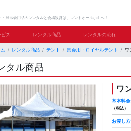
ト・展示会用品のレンタルと会場設営は、レントオール小山へ！
ービス
レンタル商品
レンタルの流れ
ーム
レンタル商品
テント
集会用・ロイヤルテント
ワ
ンタル商品
ワ
基本料金
（税込）
お渡し方