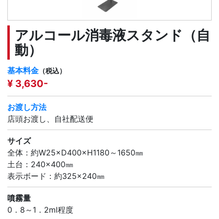
アルコール消毒液スタンド（自
動）
基本料金
（税込）
¥ 3,630-
お渡し方法
店頭お渡し、自社配送便
サイズ
全体：約W25×D400×H1180～1650㎜
土台：240×400㎜
表示ボード：約325×240㎜
噴霧量
0．8～1．2ml程度