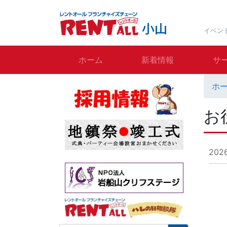
イベン
ホーム
新着情報
サ
ホ
お
202